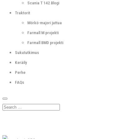
Scania T 142 Blogi
Traktorit
Mörkö-majori juttua
Farmall M projekti
Farmall BMD projekti
Sukututkimus
Keräily
Perhe
FAQs