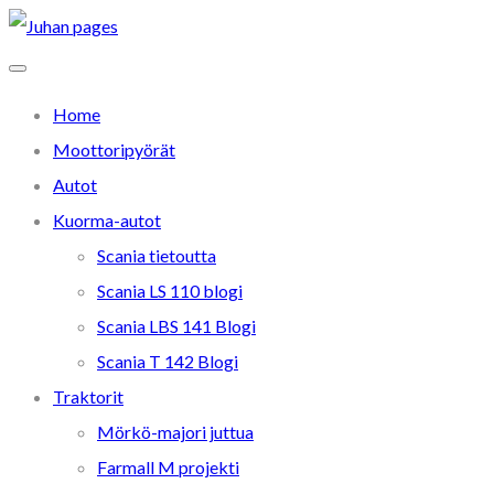
Home
Moottoripyörät
Autot
Kuorma-autot
Scania tietoutta
Scania LS 110 blogi
Scania LBS 141 Blogi
Scania T 142 Blogi
Traktorit
Mörkö-majori juttua
Farmall M projekti