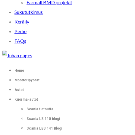
Farmall BMD projekti
Sukututkimus
Keräily
Perhe
FAQs
Home
Moottoripyörät
Autot
Kuorma-autot
Scania tietoutta
Scania LS 110 blogi
Scania LBS 141 Blogi