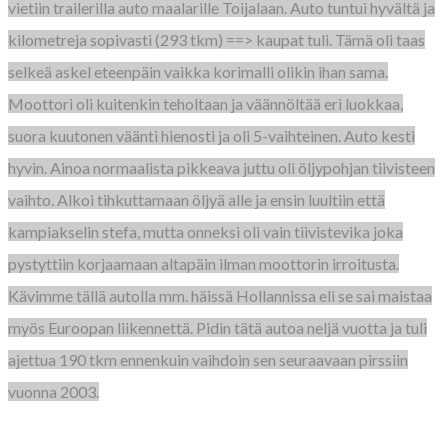
vietiin trailerilla auto maalarille Toijalaan. Auto tuntui hyvältä ja
kilometreja sopivasti (293 tkm) ==> kaupat tuli. Tämä oli taas
selkeä askel eteenpäin vaikka korimalli olikin ihan sama.
Moottori oli kuitenkin teholtaan ja väännöltää eri luokkaa,
suora kuutonen väänti hienosti ja oli 5-vaihteinen. Auto kesti
hyvin. Ainoa normaalista pikkeava juttu oli öljypohjan tiivisteen
vaihto. Alkoi tihkuttamaan öljyä alle ja ensin luultiin että
kampiakselin stefa, mutta onneksi oli vain tiivistevika joka
pystyttiin korjaamaan altapäin ilman moottorin irroitusta.
Kävimme tällä autolla mm. häissä Hollannissa eli se sai maistaa
myös Euroopan liikennettä. Pidin tätä autoa neljä vuotta ja tuli
ajettua 190 tkm ennenkuin vaihdoin sen seuraavaan pirssiin
vuonna 2003.