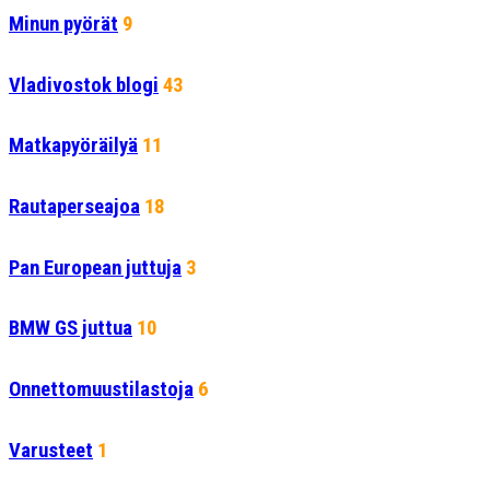
Minun pyörät
9
Vladivostok blogi
43
Matkapyöräilyä
11
Rautaperseajoa
18
Pan European juttuja
3
BMW GS juttua
10
Onnettomuustilastoja
6
Varusteet
1