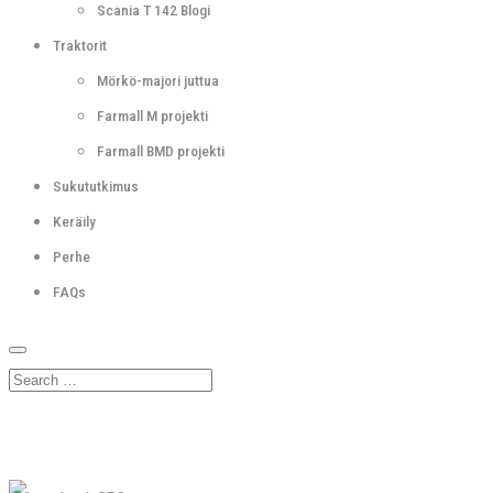
Scania T 142 Blogi
Traktorit
Mörkö-majori juttua
Farmall M projekti
Farmall BMD projekti
Sukututkimus
Keräily
Perhe
FAQs