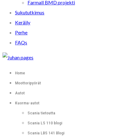
Farmall BMD projekti
Sukututkimus
Keräily
Perhe
FAQs
Home
Moottoripyörät
Autot
Kuorma-autot
Scania tietoutta
Scania LS 110 blogi
Scania LBS 141 Blogi