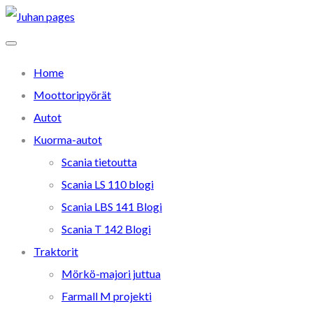
Home
Moottoripyörät
Autot
Kuorma-autot
Scania tietoutta
Scania LS 110 blogi
Scania LBS 141 Blogi
Scania T 142 Blogi
Traktorit
Mörkö-majori juttua
Farmall M projekti