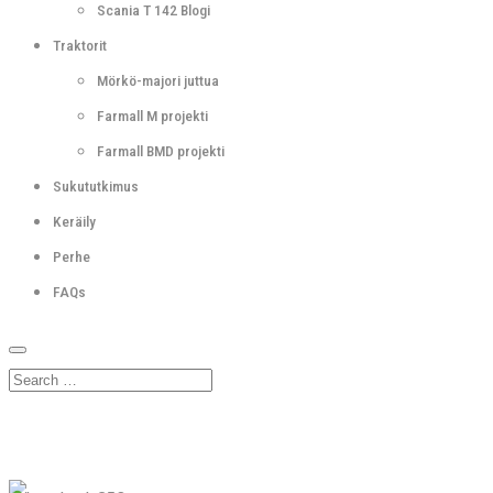
Scania T 142 Blogi
Traktorit
Mörkö-majori juttua
Farmall M projekti
Farmall BMD projekti
Sukututkimus
Keräily
Perhe
FAQs