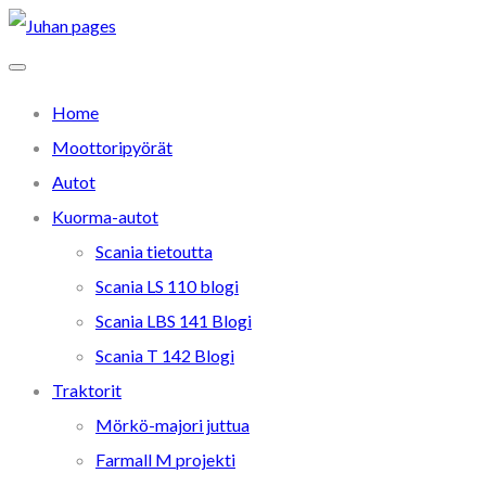
Home
Moottoripyörät
Autot
Kuorma-autot
Scania tietoutta
Scania LS 110 blogi
Scania LBS 141 Blogi
Scania T 142 Blogi
Traktorit
Mörkö-majori juttua
Farmall M projekti