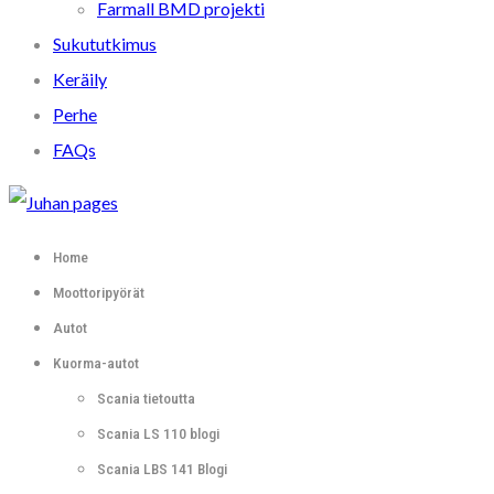
Farmall BMD projekti
Sukututkimus
Keräily
Perhe
FAQs
Home
Moottoripyörät
Autot
Kuorma-autot
Scania tietoutta
Scania LS 110 blogi
Scania LBS 141 Blogi