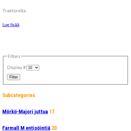
Traktoreita
Lue lisää
Filters
Display #
Filter
Subcategories
Mörkö-Majori juttua
17
Farmall M entisöintiä
20