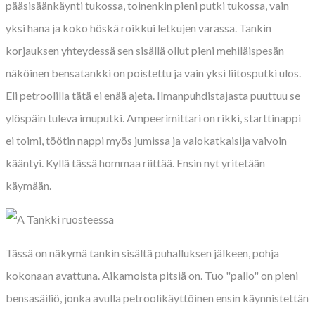
pääsisäänkäynti tukossa, toinenkin pieni putki tukossa, vain
yksi hana ja koko höskä roikkui letkujen varassa. Tankin
korjauksen yhteydessä sen sisällä ollut pieni mehiläispesän
näköinen bensatankki on poistettu ja vain yksi liitosputki ulos.
Eli petroolilla tätä ei enää ajeta. Ilmanpuhdistajasta puuttuu se
ylöspäin tuleva imuputki. Ampeerimittari on rikki, starttinappi
ei toimi, töötin nappi myös jumissa ja valokatkaisija vaivoin
kääntyi. Kyllä tässä hommaa riittää. Ensin nyt yritetään
käymään.
Tässä on näkymä tankin sisältä puhalluksen jälkeen, pohja
kokonaan avattuna. Aikamoista pitsiä on. Tuo "pallo" on pieni
bensasäiliö, jonka avulla petroolikäyttöinen ensin käynnistettän