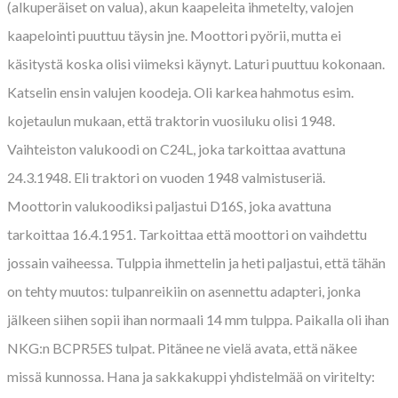
(alkuperäiset on valua), akun kaapeleita ihmetelty, valojen
kaapelointi puuttuu täysin jne. Moottori pyörii, mutta ei
käsitystä koska olisi viimeksi käynyt. Laturi puuttuu kokonaan.
Katselin ensin valujen koodeja. Oli karkea hahmotus esim.
kojetaulun mukaan, että traktorin vuosiluku olisi 1948.
Vaihteiston valukoodi on C24L, joka tarkoittaa avattuna
24.3.1948. Eli traktori on vuoden 1948 valmistuseriä.
Moottorin valukoodiksi paljastui D16S, joka avattuna
tarkoittaa 16.4.1951. Tarkoittaa että moottori on vaihdettu
jossain vaiheessa. Tulppia ihmettelin ja heti paljastui, että tähän
on tehty muutos: tulpanreikiin on asennettu adapteri, jonka
jälkeen siihen sopii ihan normaali 14 mm tulppa. Paikalla oli ihan
NKG:n BCPR5ES tulpat. Pitänee ne vielä avata, että näkee
missä kunnossa. Hana ja sakkakuppi yhdistelmää on viritelty: