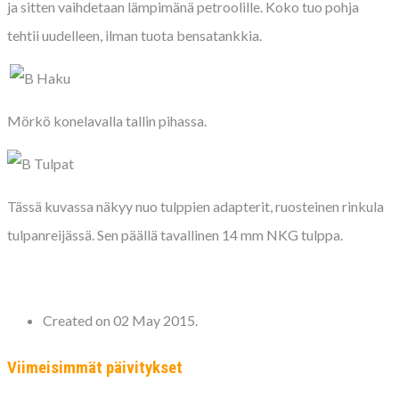
ja sitten vaihdetaan lämpimänä petroolille. Koko tuo pohja
tehtii uudelleen, ilman tuota bensatankkia.
Mörkö konelavalla tallin pihassa.
Tässä kuvassa näkyy nuo tulppien adapterit, ruosteinen rinkula
tulpanreijässä. Sen päällä tavallinen 14 mm NKG tulppa.
Created on 02 May 2015.
Viimeisimmät päivitykset