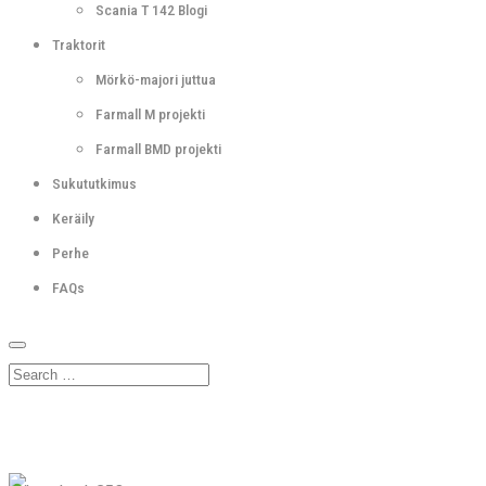
Scania T 142 Blogi
Traktorit
Mörkö-majori juttua
Farmall M projekti
Farmall BMD projekti
Sukututkimus
Keräily
Perhe
FAQs