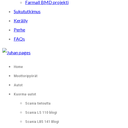
Farmall BMD projekti
Sukututkimus
Keräily
Perhe
FAQs
Home
Moottoripyörät
Autot
Kuorma-autot
Scania tietoutta
Scania LS 110 blogi
Scania LBS 141 Blogi