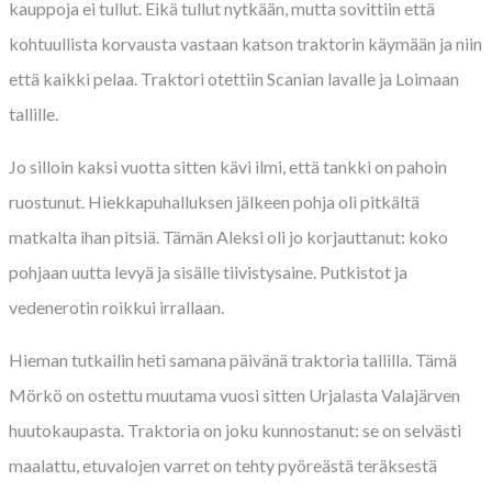
kauppoja ei tullut. Eikä tullut nytkään, mutta sovittiin että
kohtuullista korvausta vastaan katson traktorin käymään ja niin
että kaikki pelaa. Traktori otettiin Scanian lavalle ja Loimaan
tallille.
Jo silloin kaksi vuotta sitten kävi ilmi, että tankki on pahoin
ruostunut. Hiekkapuhalluksen jälkeen pohja oli pitkältä
matkalta ihan pitsiä. Tämän Aleksi oli jo korjauttanut: koko
pohjaan uutta levyä ja sisälle tiivistysaine. Putkistot ja
vedenerotin roikkui irrallaan.
Hieman tutkailin heti samana päivänä traktoria tallilla. Tämä
Mörkö on ostettu muutama vuosi sitten Urjalasta Valajärven
huutokaupasta. Traktoria on joku kunnostanut: se on selvästi
maalattu, etuvalojen varret on tehty pyöreästä teräksestä