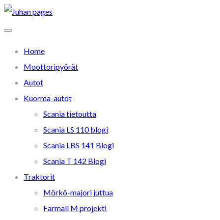
Home
Moottoripyörät
Autot
Kuorma-autot
Scania tietoutta
Scania LS 110 blogi
Scania LBS 141 Blogi
Scania T 142 Blogi
Traktorit
Mörkö-majori juttua
Farmall M projekti