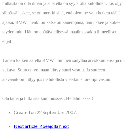
millaista on olla ilman ja siitä että on syytä olla kiitollinen. Jos öljy
silmässä laskee, se on merkki siitä, että olemme vain hetken täällä
ajassa. BMW -henkilön katse on kauempana, hän näkee ja kokee
täydemmin. Hän on epätäydellisessä maailmassakin ihmeellisen
ehjä!
Tämän kaiken äärellä BMW -ihminen säilyttää arvokkuutensa ja on
vakava. Suureen voimaan liittyy suuri vastuu. Ja suureen
alavääntöön liittyy jos mahdollista vieläkin suurempi vastuu.
Ota tämä ja tutki sitä kammiossasi. Heilahduskäsi!
Created on 22 September 2007.
Next article: Koeajolla
Next