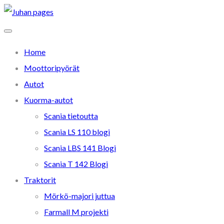
Home
Moottoripyörät
Autot
Kuorma-autot
Scania tietoutta
Scania LS 110 blogi
Scania LBS 141 Blogi
Scania T 142 Blogi
Traktorit
Mörkö-majori juttua
Farmall M projekti