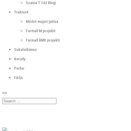
Scania T 142 Blogi
Traktorit
Mörkö-majori juttua
Farmall M projekti
Farmall BMD projekti
Sukututkimus
Keräily
Perhe
FAQs