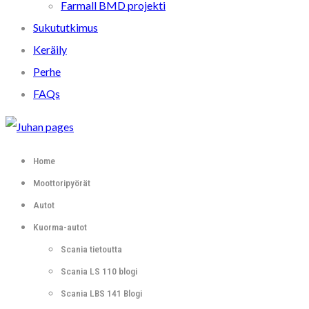
Farmall BMD projekti
Sukututkimus
Keräily
Perhe
FAQs
Home
Moottoripyörät
Autot
Kuorma-autot
Scania tietoutta
Scania LS 110 blogi
Scania LBS 141 Blogi