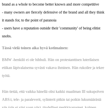
brand as a whole to become better known and more competitive
- many owners are fiercely defensive of the brand and all they think
it stands for, to the point of paranoia
- users have a reputation outside their 'community' of being elitist
snobs.
Tässä vielä toinen aika hyvä kotimainen:
BMW -henkilö ei ole hihhuli. Hän on protestanttisen luterilaisen
etiikan läpivalaisema syvästi vakava ihminen. Hän rukoilee ja tekee
työtä.
Hän tietää, että vaikka hänellä olisi kaikki maailman III sukupolven
ABS:t, tele- ja paraleverit, sylinterit pitkin tai poikin lukumäärästä
viis (siis ei viisi vaan viis), täydelliset merkkivarusteet, kolmen