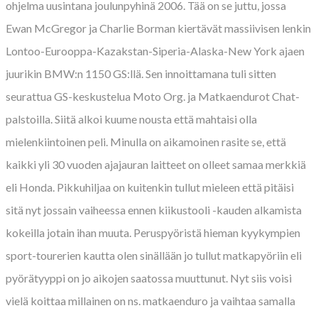
ohjelma uusintana joulunpyhinä 2006. Tää on se juttu, jossa
Ewan McGregor ja Charlie Borman kiertävät massiivisen lenkin
Lontoo-Eurooppa-Kazakstan-Siperia-Alaska-New York ajaen
juurikin BMW:n 1150 GS:llä. Sen innoittamana tuli sitten
seurattua GS-keskustelua Moto Org. ja Matkaendurot Chat-
palstoilla. Siitä alkoi kuume nousta että mahtaisi olla
mielenkiintoinen peli. Minulla on aikamoinen rasite se, että
kaikki yli 30 vuoden ajajauran laitteet on olleet samaa merkkiä
eli Honda. Pikkuhiljaa on kuitenkin tullut mieleen että pitäisi
sitä nyt jossain vaiheessa ennen kiikustooli -kauden alkamista
kokeilla jotain ihan muuta. Peruspyöristä hieman kyykympien
sport-tourerien kautta olen sinällään jo tullut matkapyöriin eli
pyörätyyppi on jo aikojen saatossa muuttunut. Nyt siis voisi
vielä koittaa millainen on ns. matkaenduro ja vaihtaa samalla