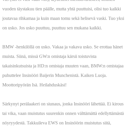
vuoden täystakuu tien päälle, mutta yhtä puuttuisi, olisi tuo kaikki
joutavaa rihkamaa ja kuin maan tomu sekä helisevä vaski. Tuo yksi
on usko. Jos usko puuttuu, puuttuu sen mukana kaikki.
BMW -henkilöllä on usko. Vakaa ja vakava usko. Se erottaa hänet
muista. Siinä, missä GW:n omistaja kärsii toistuvista
takaisinkutsuista ja HD:n omistaja muuten vaan, BMW:n omistajaa
puhuttelee Insinööri Baijerin Munchenistä. Kaiken Luoja.
Moottoripyörän Isä. Heilahduskäsi!
Särkynyt perälaakeri on siunaus, jonka Insinööri lähettää. Ei kirous
tai vika, vaan muistutus suurenkin onnen välttämättä edellyttämästä
nöyryydestä. Takkuileva EWS on Insinöörin muistutus siitä,